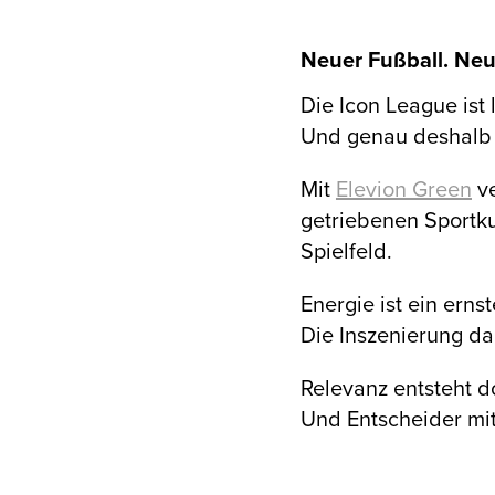
Neuer Fußball. Ne
Die Icon League ist l
Und genau deshalb 
Mit
Elevion Green
ve
getriebenen Sportku
Spielfeld.
Energie ist ein erns
Die Inszenierung d
Relevanz entsteht d
Und Entscheider mit