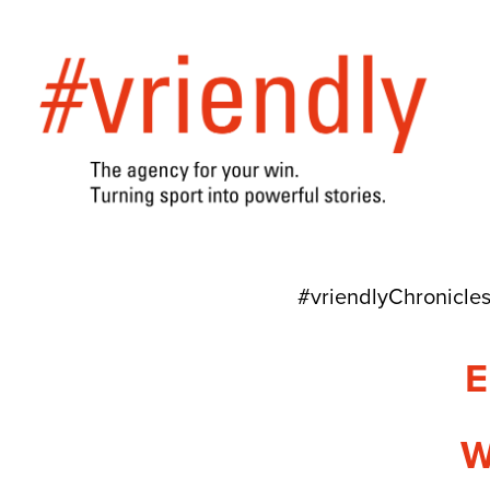
#vriendlyChronicle
E
W